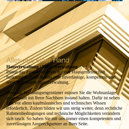
Alles aus einer Hand
Hausverwaltung / WEG Verwaltung
Damit das Zusammenleben in einer Haus­gemein­schaft
funktioniert, braucht man eine zuverlässige, kompetente und
service­orientierte Hausverwaltung.
Denn als Wohnungseigentümer müssen Sie die Wohnanlage
gemeinsam mit Ihren Nachbarn instand halten. Dafür ist neben
Zeit vor allem kaufmännisches und technisches Wissen
erforderlich. Zudem bilden wir uns stetig weiter, denn rechtliche
Rahmen­bedingungen und technische Möglich­keiten verän­dern
sich rasch. So haben Sie mit uns immer einen kompe­tenten und
zuver­lässigen Ansprech­partner an Ihrer Seite.