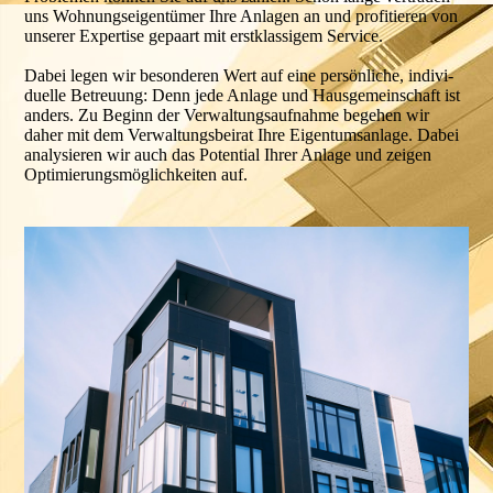
uns Wohnungs­eigen­tümer Ihre Anlagen an und profi­tieren von
unse­rer Exper­tise gepaart mit erst­klassi­gem Service.
Dabei legen wir beson­deren Wert auf eine persön­liche, indivi­
duelle Betreu­ung: Denn jede Anlage und Haus­gemein­schaft ist
anders. Zu Beginn der Verwaltungs­aufnahme begehen wir
daher mit dem Ver­waltungs­beirat Ihre Eigen­tums­anlage. Dabei
analy­sieren wir auch das Potential Ihrer Anlage und zeigen
Optimierungs­möglichkeiten auf.