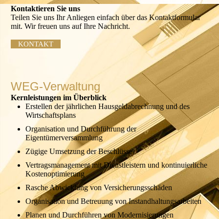
Kontaktieren Sie uns
Teilen Sie uns Ihr Anliegen einfach über das Kontaktformular
mit. Wir freuen uns auf Ihre Nachricht.
KONTAKT
WEG-Verwaltung
Kern­leistungen im Überblick
Erstellen der jährlichen Haus­geld­abrechnung und des
Wirtschafts­plans
Organisation und Durch­führung der
Eigentümerversammlung
Zügige Umsetzung der Beschlüsse
Vertragsmanagement mit Dienstleistern und kontinuierliche
Kostenoptimierung
Rasche Abwicklung von Versiche­rungs­schäden
Organisation und Betreuung von Instandhaltungsarbeiten
Planen und Durchführen von Modernisierungen